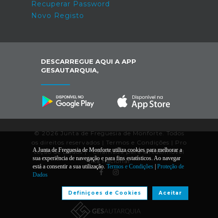
Recuperar Password
Novo Registo
DESCARREGUE AQUI A APP
GESAUTARQUIA,
© 2026 Junta de Freguesia de Monforte. Todos
os direitos reservados |
Termos e Condições
|
Pro
A Junta de Freguesia de Monforte utiliza cookies para melhorar a
teção de Dados
|
*
Chamada para a rede/móvel
sua experiência de navegação e para fins estatísticos. Ao navegar
fixa nacional
está a consentir a sua utilização.
Termos e Condições
|
Proteção de
Dados
Desenvolvido por:
Definiçoes de Cookies
Aceitar