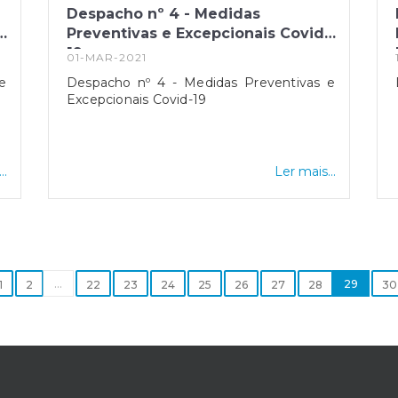
Despacho nº 4 - Medidas
-
Preventivas e Excepcionais Covid-
19
01-MAR-2021
e
Despacho nº 4 - Medidas Preventivas e
Excepcionais Covid-19
..
Ler mais...
...
29
1
2
22
23
24
25
26
27
28
30