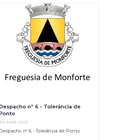
recenseadores podem ajudá-lo a
preencher o formulário!Os recenseadores
da Freguesia de Monforte estarão
identificados com cartão dos Censos e
colete amarelo e irão seguir todos os
protocolos de segurança da DGS.> Carlos
Maurício> Luis Pataco> Vanessa
Martins Para mais informações sobre os
Censos 2021 pode consultar o website –
www.censos.ine.pt ou ligar para o 210 54
20 21 das 09h00 às 22h00.Mais
informações e detalhes aqui
Despacho nº 6 - Tolerância de
Ponto
30-MAR-2021
Despacho nº 6 - Tolerância de Ponto