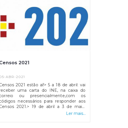
Censos 2021
05-ABR-2021
Censos 2021 estão aí!> 5 a 18 de abril: vai
receber uma carta do INE, na caixa do
correio ou presencialmente,com os
códigos necessários para responder aos
Censos 2021.> 19 de abril a 3 de maio:
Pode preencher o formulário através do
Ler mais...
website: www.censos2021.ine.pt.Caso não
possua computador ou internet, os