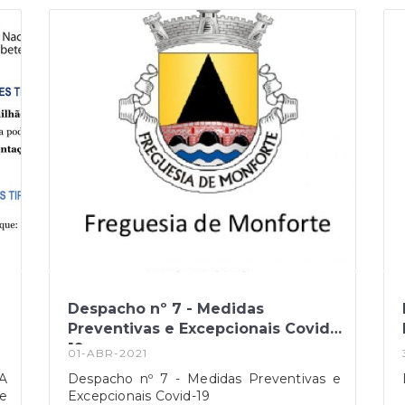
caminhada devido aos motivos
pandémicos que todos já
conhecemos.Assim pedimos a todos os
Monfortenses que se inscrevam e
participem nesta 12ª edição tão Especial.A
Freguesia sempre em forma! #jfmonforte
#monforte #caminhada #1maio
Despacho nº 7 - Medidas
Preventivas e Excepcionais Covid-
19
01-ABR-2021
A
Despacho nº 7 - Medidas Preventivas e
e
Excepcionais Covid-19