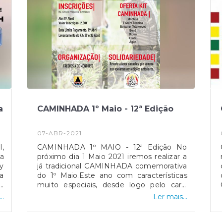
a
CAMINHADA 1º Maio - 12ª Edição
07-ABR-2021
,
CAMINHADA 1º MAIO - 12ª Edição No
ia
próximo dia 1 Maio 2021 iremos realizar a
y
já tradicional CAMINHADA comemorativa
a
do 1º Maio.Este ano com características
e
muito especiais, desde logo pelo cariz
solidário para com os Bombeiros
..
Ler mais...
Voluntários de Monforte, mas também
pela forma como será realizada a