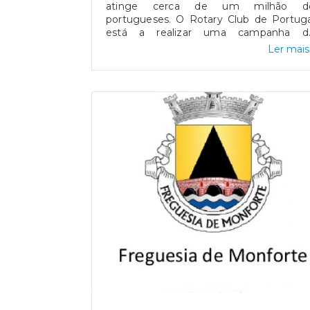
atinge cerca de um milhão d
portugueses. O Rotary Club de Portuga
está a realizar uma campanha d
prevenção que disponibilizámos a todos
Ler mais.
interessados. - Prevenção (Folheto co
Informações) - Program
Sensibilização#diabetes #Rotar
#rotaryclub #monforte #jfmonforte