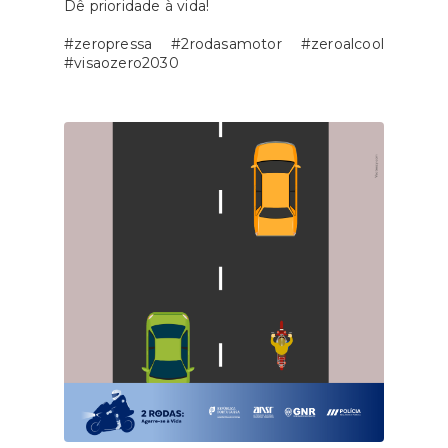
Dê prioridade à vida!
#zeropressa #2rodasamotor #zeroalcool
#visaozero2030