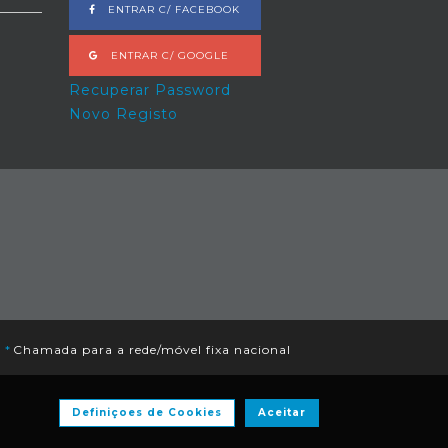
ENTRAR C/ FACEBOOK
ENTRAR C/ GOOGLE
Recuperar Password
Novo Registo
|
*
Chamada para a rede/móvel fixa nacional
Definiçoes de Cookies
Aceitar