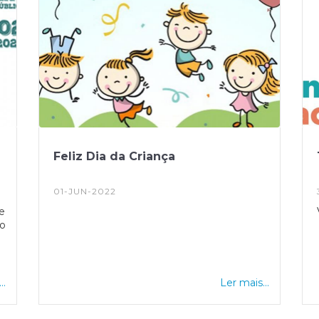
Feliz Dia da Criança
01-JUN-2022
e
o
..
Ler mais...