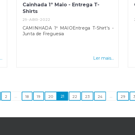
Cainhada 1º Maio - Entrega T-
Shirts
29-ABR-2022
CAMINHADA 1º MAIOEntrega T-Shirt's -
Junta de Freguesia
..
Ler mais...
...
21
...
2
18
19
20
22
23
24
29