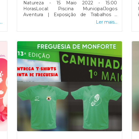
Natureza - 15 Maio 2022 - 15:00
HorasLocal: Piscina MunicipalJogos
Aventura | Exposição de Trabalhos |
Pintura de T-Shirt com a Família | Árvore
..
Ler mais...
da Minha Família | Insufláveis, Pinturas
Faciais e Mascotes |