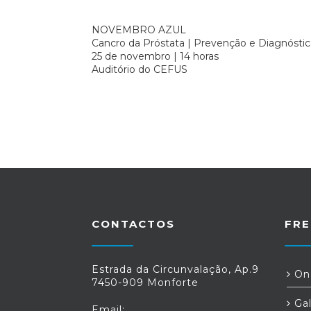
NOVEMBRO AZUL
Cancro da Próstata | Prevenção e Diagnósti
25 de novembro | 14 horas
Auditório do CEFUS
CONTACTOS
FRE
Estrada da Circunvalação, Ap.9
Ond
7450-909 Monforte
Gal
Email: