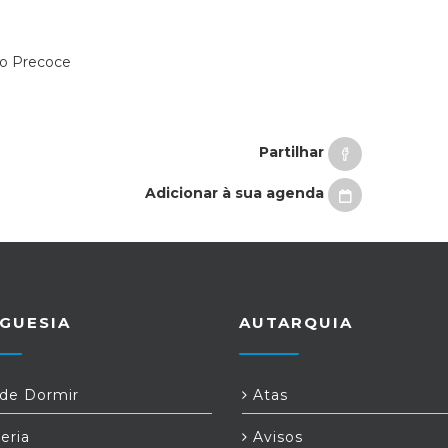
co Precoce
Partilhar
Adicionar à sua agenda
GUESIA
AUTARQUIA
e Dormir
Atas
eria
Avisos