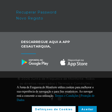
Recuperar Password
Novo Registo
DESCARREGUE AQUI A APP
GESAUTARQUIA,
© 2026 Junta de Freguesia de Monforte. Todos
os direitos reservados |
Termos e Condições
|
A Junta de Freguesia de Monforte utiliza cookies para melhorar a
Proteção de Dados
|
*
Chamada para a
sua experiência de navegação e para fins estatísticos. Ao navegar
rede/móvel fixa nacional
está a consentir a sua utilização.
Termos e Condições
|
Proteção de
Dados
Desenvolvido por:
Definiçoes de Cookies
Aceitar