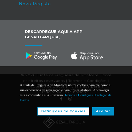
Novo Registo
DESCARREGUE AQUI A APP
GESAUTARQUIA,
© 2026 Junta de Freguesia de Monforte. Todos
os direitos reservados |
Termos e Condições
|
A Junta de Freguesia de Monforte utiliza cookies para melhorar a
Proteção de Dados
|
*
Chamada para a
sua experiência de navegação e para fins estatísticos. Ao navegar
rede/móvel fixa nacional
está a consentir a sua utilização.
Termos e Condições
|
Proteção de
Dados
Desenvolvido por:
Definiçoes de Cookies
Aceitar