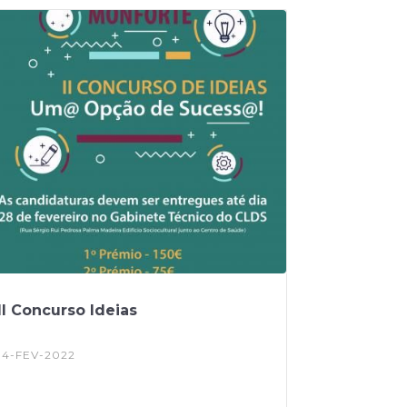
carismático e desta forma vamos
entregar Voucher's oferta para utilizarem
nos estabelecimentos comerciais da
nossa Freguesia.CARTAZVOCUHER
II Concurso Ideias
14-FEV-2022