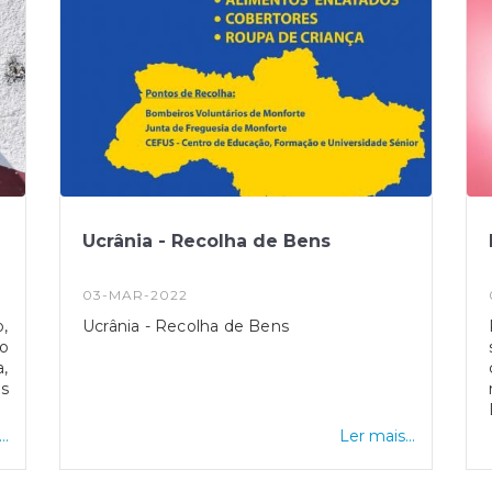
Ucrânia - Recolha de Bens
03-MAR-2022
,
Ucrânia - Recolha de Bens
o
,
s
a
..
Ler mais...