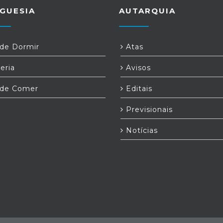
no
GUESIA
AUTARQUIA
o
as
s
do
e Dormir
Atas
o
o
eria
Avisos
u
s
o
de Comer
Editais
lo
s
Previsionais
o
,
Notícias
o
o,
a
s
o
e
da
º
,
m