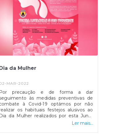
Dia da Mulher
02-MAR-2022
Por precaução e de forma a dar
seguimento às medidas preventivas de
combate à Covid-19 optámos por não
realizar os habituais festejos alusivos ao
Dia da Mulher realizados por esta Junta
de Freguesia.No entanto, queremos que
Ler mais...
as Mulheres da nossa Freguesia
desfrutem e celebrem este dia tão