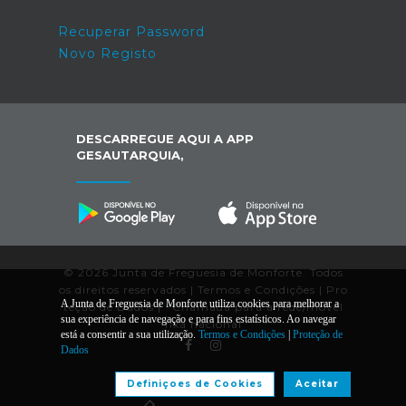
Recuperar Password
Novo Registo
DESCARREGUE AQUI A APP
GESAUTARQUIA,
© 2026 Junta de Freguesia de Monforte. Todos
os direitos reservados |
Termos e Condições
|
Pro
A Junta de Freguesia de Monforte utiliza cookies para melhorar a
teção de Dados
|
*
Chamada para a rede/móvel
sua experiência de navegação e para fins estatísticos. Ao navegar
fixa nacional
está a consentir a sua utilização.
Termos e Condições
|
Proteção de
Dados
Desenvolvido por:
Definiçoes de Cookies
Aceitar